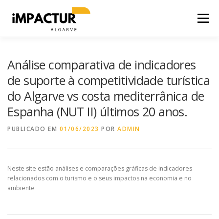
Saltar
para
Menu
conteúdo
INÍCIO
ACESSIBILIDADE
ALOJAMENTO
EMPRESA
Análise comparativa de indicadores
de suporte à competitividade turística
do Algarve vs costa mediterrânica de
PRODUTOS
INTENSIDADE SOCIAL
SAZONALIDADE
Espanha (NUT II) últimos 20 anos.
PUBLICADO EM
SIMULADOR CO2
01/06/2023
POR
ADMIN
Neste site estão análises e comparações gráficas de indicadores
relacionados com o turismo e o seus impactos na economia e no
ambiente